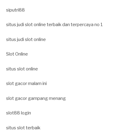
siputri88
situs judi slot online terbaik dan terpercaya no 1
situs judi slot online
Slot Online
situs slot online
slot gacor malam ini
slot gacor gampang menang
slot88 login
situs slot terbaik