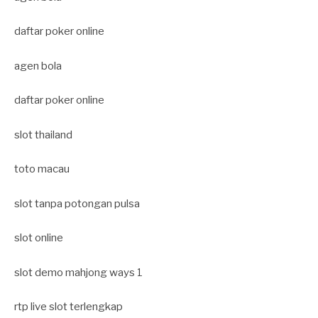
daftar poker online
agen bola
daftar poker online
slot thailand
toto macau
slot tanpa potongan pulsa
slot online
slot demo mahjong ways 1
rtp live slot terlengkap