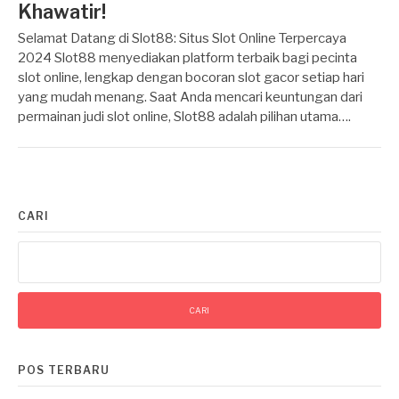
Khawatir!
Selamat Datang di Slot88: Situs Slot Online Terpercaya
2024 Slot88 menyediakan platform terbaik bagi pecinta
slot online, lengkap dengan bocoran slot gacor setiap hari
yang mudah menang. Saat Anda mencari keuntungan dari
permainan judi slot online, Slot88 adalah pilihan utama….
CARI
Cari
untuk:
POS TERBARU