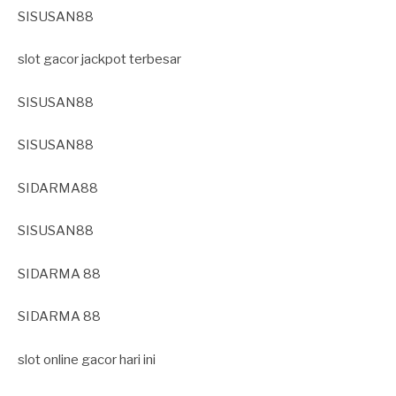
SISUSAN88
slot gacor jackpot terbesar
SISUSAN88
SISUSAN88
SIDARMA88
SISUSAN88
SIDARMA 88
SIDARMA 88
slot online gacor hari ini