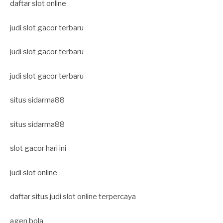
daftar slot online
judi slot gacor terbaru
judi slot gacor terbaru
judi slot gacor terbaru
situs sidarma88
situs sidarma88
slot gacor hari ini
judi slot online
daftar situs judi slot online terpercaya
agen bola