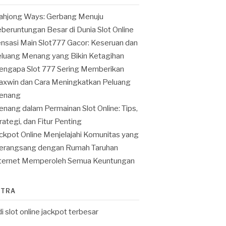
hjong Ways: Gerbang Menuju
beruntungan Besar di Dunia Slot Online
nsasi Main Slot777 Gacor: Keseruan dan
luang Menang yang Bikin Ketagihan
ngapa Slot 777 Sering Memberikan
xwin dan Cara Meningkatkan Peluang
enang
nang dalam Permainan Slot Online: Tips,
rategi, dan Fitur Penting
ckpot Online Menjelajahi Komunitas yang
erangsang dengan Rumah Taruhan
ternet Memperoleh Semua Keuntungan
ITRA
di slot online jackpot terbesar