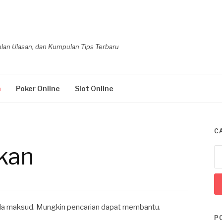
Y
ulan Ulasan, dan Kumpulan Tips Terbaru
a
Poker Online
Slot Online
C
kan
Ca
un
a maksud. Mungkin pencarian dapat membantu.
P