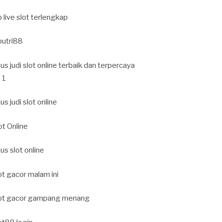
p live slot terlengkap
putri88
tus judi slot online terbaik dan terpercaya
 1
tus judi slot online
ot Online
tus slot online
ot gacor malam ini
ot gacor gampang menang