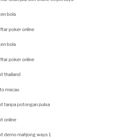
en bola
ftar poker online
en bola
ftar poker online
ot thailand
to macau
ot tanpa potongan pulsa
ot online
ot demo mahjong ways 1