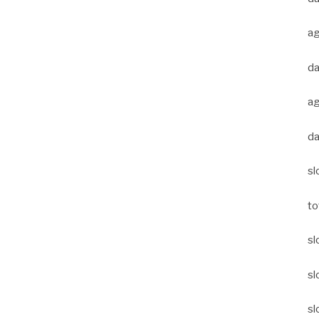
ag
da
ag
da
sl
to
sl
sl
sl