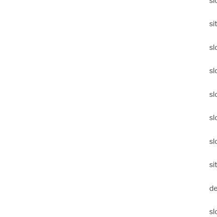
sl
si
sl
sl
sl
sl
sl
si
de
sl