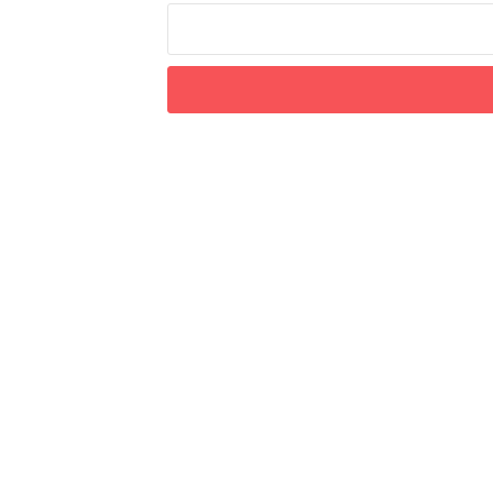
Cari
untuk: