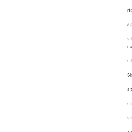
rt
si
si
no
si
Sl
si
sl
sl